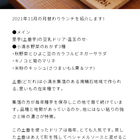
2021年11月の月替わりランチを紹介します！
●メイン
里芋(土垂芋)の豆乳ドリア-温玉のせ-
●小清水野菜のおかず3種
・秋野菜とひよこ豆のカラフルビネガーサラダ
・キノコと菊のマリネ
・米粉のキッシュ(さつまいも&栗＆ツナ)
土垂(どだれ)は小清水集落のある南鯖石地域で作られ
る、里いもの在来種です。
集落の方が毎年種芋を保存しこの地で育て続けていま
す。品種と地勢があっているのか、他にはない粘りの強
さと味の濃さが特徴。
この土垂を使ったドリアは毎年、とても人気です。蒸し
た土垂はあえて形を残してベシャメルソースと混ぜるこ