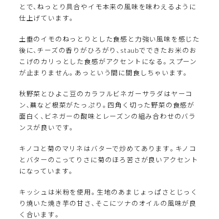
とで、ねっとり具合やイモ本来の風味を味わえるように
仕上げています。
土垂のイモのねっとりとした食感と力強い風味を感じた
後に、チーズの香りがひろがり、staubでできたお米のお
こげのカリっとした食感がアクセントになる。スプーン
が止まりません。あっという間に間食しちゃいます。
秋野菜とひよこ豆のカラフルビネガーサラダはヤーコ
ン、蕪など根菜がたっぷり。四角く切った野菜の食感が
面白く、ビネガーの酸味とレーズンの組み合わせのバラ
ンスが良いです。
キノコと菊のマリネはバターで炒めてあります。キノコ
とバターのこってりさに菊のほろ苦さが良いアクセント
になっています。
キッシュは米粉を使用。生地のあまじょっぱさとじっく
り焼いた焼き芋の甘さ、そこにツナのオイルの風味が良
く合います。