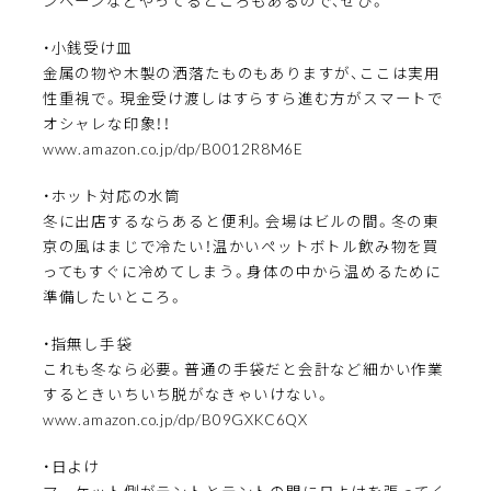
ンペーンなどやってるところもあるので、ぜひ。
・小銭受け皿
金属の物や木製の洒落たものもありますが、ここは実用
性重視で。現金受け渡しはすらすら進む方がスマートで
オシャレな印象！！
www.amazon.co.jp/dp/B0012R8M6E
・ホット対応の水筒
冬に出店するならあると便利。会場はビルの間。冬の東
京の風はまじで冷たい！温かいペットボトル飲み物を買
ってもすぐに冷めてしまう。身体の中から温めるために
準備したいところ。
・指無し手袋
これも冬なら必要。普通の手袋だと会計など細かい作業
するときいちいち脱がなきゃいけない。
www.amazon.co.jp/dp/B09GXKC6QX
・日よけ