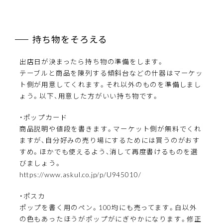
持ち物をそろえる
出店日が決まったら持ち物の準備をします。
テーブルと商品を陳列する傾斜台などの什器はマーケッ
ト側が用意してくれます。それ以外のものを準備しまし
ょう。以下、用意した方がいい持ち物です。
・ポップカード
商品説明や値段を書きます。マーケット側が無料でくれ
ますが、自分好みの売り場にするためには買うのがおす
すめ。ほかでも使えるよう、消して再度書けるものを選
びましょう。
https://www.askul.co.jp/p/U945010/
・ポスカ
ポップを書く用のペン。100均にも売ってます。白以外
の色もあったほうがポップがにぎやかになります。修正