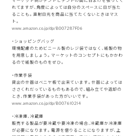
マーケット側がテントとテントの間に日よけを張ってく
れてますが、角度によっては自分のスペースに日が当た
ることも。直射日光を商品に当てたくないときはマス
ト。
www.amazon.co.jp/dp/B007287F06
・ショッピングバッグ
環境配慮のためビニール製のレジ袋ではなく、紙製の物
を用意しましょう。マーケットのコンセプトにもかかわ
るので紙製のものをぜひ。
・作業手袋
貸出の什器はベニヤ板で出来ています。什器によっては
ささくれだっているものもあるので、組み立てや返却の
とき、作業手袋があった方がいいです。
www.amazon.co.jp/dp/B0076I02I4
・冷凍庫、冷蔵庫
販売する製品が要冷蔵や要冷凍の場合、冷蔵庫か冷凍庫
が必要になります。電源を借りることになりますが、上